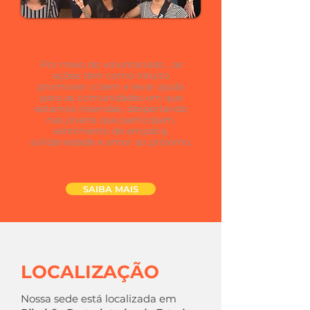
AÇÕES SOCIAIS
Por meio do voluntariado , as
ações têm como intuito
promover o bem e levar ajuda
para as comunidades em que
estamos inseridas, despertando
nas jovens que participam,
sentimento de empatia,
solidariedade e amor ao próximo.
SAIBA MAIS
LOCALIZAÇÃO
Nossa sede está localizada em